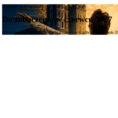
JESTEM! w Krakowie
Do zobaczenia
w czerwcu 2027
Dziękujemy wszystkim, którzy byli z nami w wigilię Bożego Ciała 2